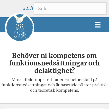
Decrease
Reset
Increase
A
A
A
font
font
font
size.
size.
size.
Behöver ni kompetens om
funktionsnedsättningar och
delaktighet?
Mina utbildningar erbjuder en helhetsbild på
funktionsnedsättningar och är baserade på stor praktisk
och teoretisk kompetens.